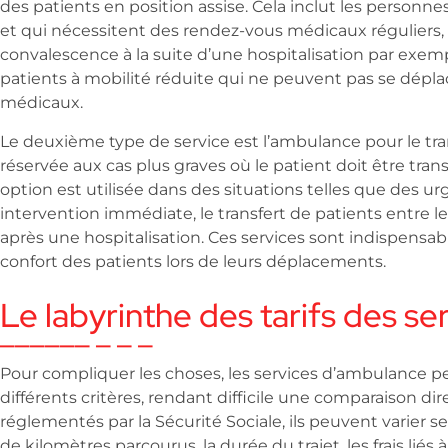
des patients en position assise. Cela inclut les personn
et qui nécessitent des rendez-vous médicaux réguliers, 
convalescence à la suite d’une hospitalisation par exempl
patients à mobilité réduite qui ne peuvent pas se déplac
médicaux.
Le deuxième type de service est l’ambulance pour le tr
réservée aux cas plus graves où le patient doit être tran
option est utilisée dans des situations telles que des 
intervention immédiate, le transfert de patients entre le
après une hospitalisation. Ces services sont indispensabl
confort des patients lors de leurs déplacements.
Le labyrinthe des tarifs des s
Pour compliquer les choses, les services d’ambulance p
différents critères, rendant difficile une comparaison dire
réglementés par la Sécurité Sociale, ils peuvent varier s
de kilomètres parcourus, la durée du trajet, les frais liés